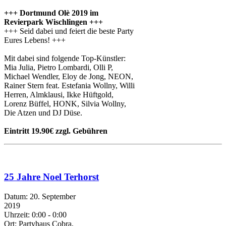
+++ Dortmund Olè 2019 im
Revierpark Wischlingen +++
+++ Seid dabei und feiert die beste Party
Eures Lebens! +++
Mit dabei sind folgende Top-Künstler:
Mia Julia, Pietro Lombardi, Olli P,
Michael Wendler, Eloy de Jong, NEON,
Rainer Stern feat. Estefania Wollny, Willi
Herren, Almklausi, Ikke Hüftgold,
Lorenz Büffel, HONK, Silvia Wollny,
Die Atzen und DJ Düse.
Eintritt 19.90€ zzgl. Gebühren
25 Jahre Noel Terhorst
Datum:
20. September
2019
Uhrzeit:
0:00 - 0:00
Ort:
Partyhaus Cobra,